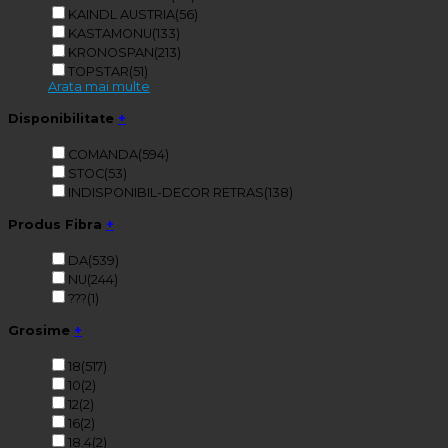
KAINDL AUSTRIA
(56)
KASTAMONU
(133)
KRONOSPAN
(213)
TOPSTAR
(51)
Arata mai multe
Disponibilitate
+
COMANDA
(594)
STOC
(53)
INDISPONIBIL-DECOR RETRAS
(138)
Produs Fibra
+
DA
(539)
NU
(244)
???
(1)
Grosime
+
18
(517)
10
(2)
12
(2)
16
(2)
18.4
(2)