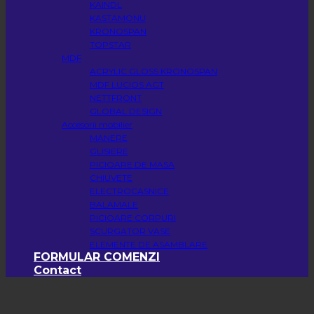
KAINDL
KASTAMONU
KRONOSPAN
TOPSTAR
MDF
ACRYLIC GLOSS KRONOSPAN
MDF LUCIOS AGT
NETTFRONT
GLOBAL DESIGN
Accesorii mobilier
MANERE
GLISIERE
PICIOARE DE MASA
CHIUVETE
ELECTROCASNICE
BALAMALE
PICIOARE CORPURI
SCURGATOR VASE
ELEMENTE DE ASAMBLARE
FORMULAR COMENZI
Contact