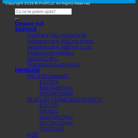
Copyright 2026 © ProfiCut. All Rights Reserved.
Despre noi
SERVICII
Debitare PAL melaminat
Aplicare cant ABS pe drept
Aplicare cant ABS pe curb
Proiectare mobilier
Servicii C.N.C
Transport la domiciliu
PRODUSE
PAL MELAMINAT
EGGER
KASTAMONU
KRONOSPAN
BLATURI TERMOREZISTENTE
EGGER
KAINDL
KASTAMONU
KRONOSPAN
TOPSTAR
MDF