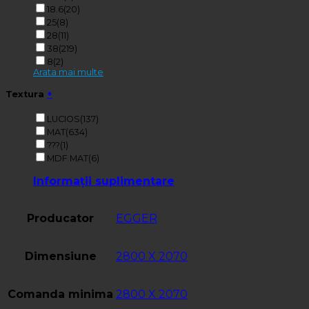
18.6
(20)
25
(8)
28
(11)
38
(219)
8
(2)
Arata mai multe
Textura
+
LUCIOS
(137)
MAT
(634)
???
(1)
MDF MAT
(6)
Informații suplimentare
Producator
EGGER
Dimensiune
2800 X 2070
Comanda minima
2800 X 2070