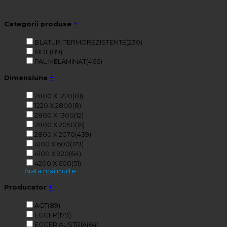
Categorii produse
+
BLATURI TERMOREZISTENTE
(230)
MDF
(89)
PAL MELAMINAT
(466)
Dimensiune
+
2800 X 1220
(81)
1220 X 2800
(8)
2800 X 1300
(12)
2800 X 2050
(15)
2800 X 2070
(439)
4100 X 600
(179)
4100 X 920
(64)
4200 X 600
(51)
Arata mai multe
Producator
+
AGT
(89)
EGGER
(179)
EGGER AUSTRIA
(64)