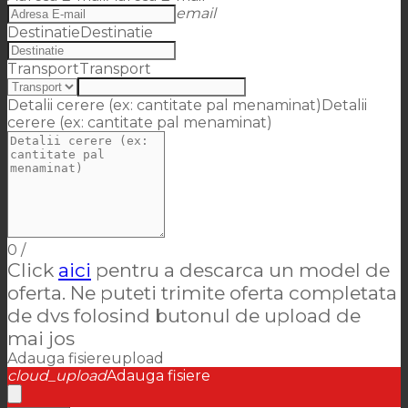
email
Destinatie
Destinatie
Transport
Transport
Detalii cerere (ex: cantitate pal menaminat)
Detalii
cerere (ex: cantitate pal menaminat)
0
/
Click
aici
pentru a descarca un model de
oferta. Ne puteti trimite oferta completata
de dvs folosind butonul de upload de
mai jos
Adauga fisiere
upload
cloud_upload
Adauga fisiere