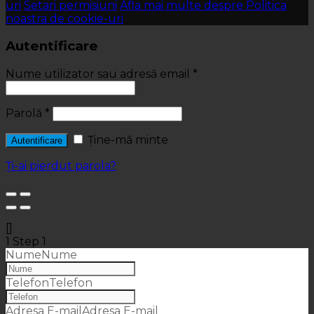
uri
Setari permisiuni
Afla mai multe despre Politica
noastra de cookie-uri
Autentificare
Nume utilizator sau adresă email
*
Parolă
*
Ține-mă minte
Autentificare
Ți-ai pierdut parola?
[]
1
Step 1
Nume
Nume
Telefon
Telefon
Adresa E-mail
Adresa E-mail