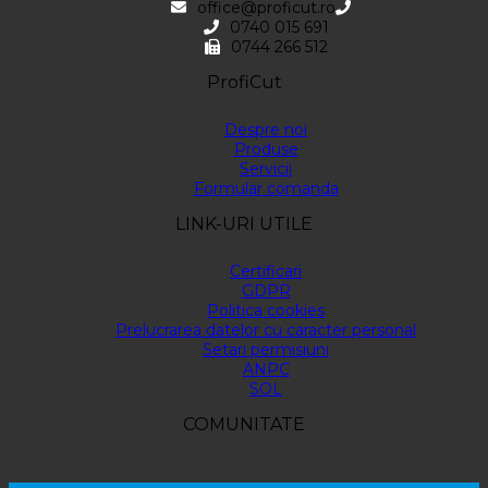
office@proficut.ro
0740 015 691
0744 266 512
ProfiCut
Despre noi
Produse
Servicii
Formular comanda
LINK-URI UTILE
Certificari
GDPR
Politica cookies
Prelucrarea datelor cu caracter personal
Setari permisiuni
ANPC
SOL
COMUNITATE