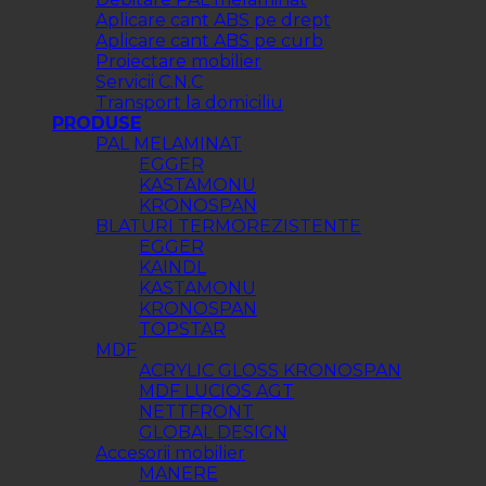
Aplicare cant ABS pe drept
Aplicare cant ABS pe curb
Proiectare mobilier
Servicii C.N.C
Transport la domiciliu
PRODUSE
PAL MELAMINAT
EGGER
KASTAMONU
KRONOSPAN
BLATURI TERMOREZISTENTE
EGGER
KAINDL
KASTAMONU
KRONOSPAN
TOPSTAR
MDF
ACRYLIC GLOSS KRONOSPAN
MDF LUCIOS AGT
NETTFRONT
GLOBAL DESIGN
Accesorii mobilier
MANERE