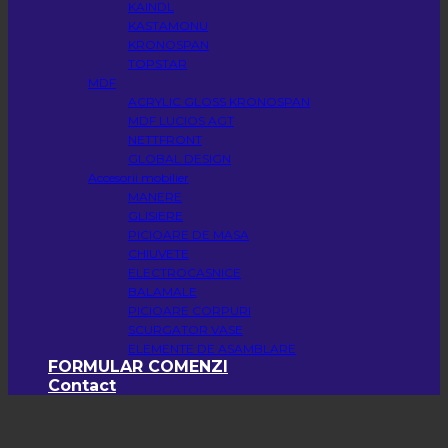
KAINDL
KASTAMONU
KRONOSPAN
TOPSTAR
MDF
ACRYLIC GLOSS KRONOSPAN
MDF LUCIOS AGT
NETTFRONT
GLOBAL DESIGN
Accesorii mobilier
MANERE
GLISIERE
PICIOARE DE MASA
CHIUVETE
ELECTROCASNICE
BALAMALE
PICIOARE CORPURI
SCURGATOR VASE
ELEMENTE DE ASAMBLARE
FORMULAR COMENZI
Contact