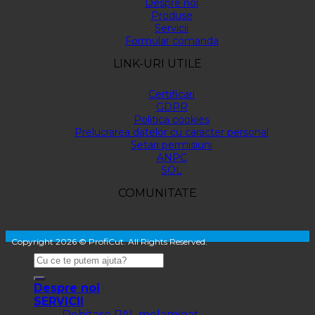
Despre noi
Produse
Servicii
Formular comanda
LINK-URI UTILE
Certificari
GDPR
Politica cookies
Prelucrarea datelor cu caracter personal
Setari permisiuni
ANPC
SOL
COMUNITATE
Copyright 2026 © ProfiCut. All Rights Reserved.
Despre noi
SERVICII
Debitare PAL melaminat