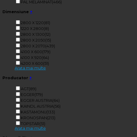
PAL MELAMINAT
(466)
Dimensiune
+
2800 X 1220
(81)
1220 X 2800
(8)
2800 X 1300
(12)
2800 X 2050
(15)
2800 X 2070
(439)
4100 X 600
(179)
4100 X 920
(64)
4200 X 600
(51)
Arata mai multe
Producator
+
AGT
(89)
EGGER
(179)
EGGER AUSTRIA
(64)
KAINDL AUSTRIA
(56)
KASTAMONU
(133)
KRONOSPAN
(213)
TOPSTAR
(51)
Arata mai multe