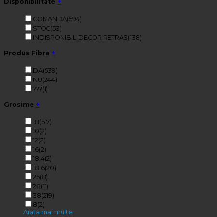
Disponibilitate
+
COMANDA
(594)
STOC
(53)
INDISPONIBIL-DECOR RETRAS
(138)
Produs Fibra
+
DA
(539)
NU
(244)
???
(1)
Grosime
+
18
(517)
10
(2)
12
(2)
16
(2)
18.4
(2)
18.6
(20)
25
(8)
28
(11)
38
(219)
8
(2)
Arata mai multe