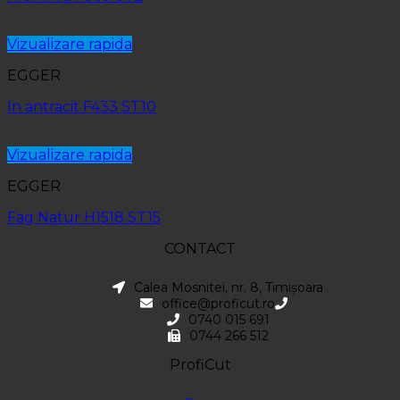
Vizualizare rapida
EGGER
In antracit F433 ST10
Vizualizare rapida
EGGER
Fag Natur H1518 ST15
CONTACT
Calea Mosnitei, nr. 8, Timișoara
office@proficut.ro
0740 015 691
0744 266 512
ProfiCut