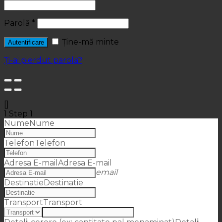
Parolă
*
Ține-mă minte
Autentificare
Ți-ai pierdut parola?
[]
1
Step 1
Nume
Nume
Telefon
Telefon
Adresa E-mail
Adresa E-mail
email
Destinatie
Destinatie
Transport
Transport