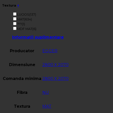
Textura
+
LUCIOS
(137)
MAT
(634)
???
(1)
MDF MAT
(6)
Informații suplimentare
Producator
EGGER
Dimensiune
2800 X 2070
Comanda minima
2800 X 2070
Fibra
NU
Textura
MAT