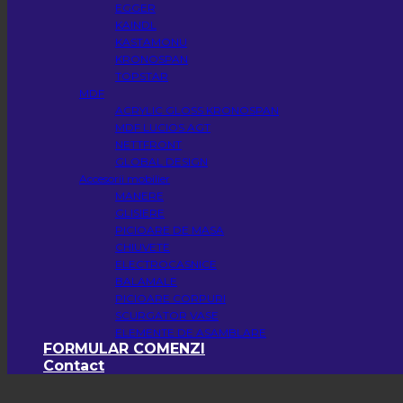
EGGER
KAINDL
KASTAMONU
KRONOSPAN
TOPSTAR
MDF
ACRYLIC GLOSS KRONOSPAN
MDF LUCIOS AGT
NETTFRONT
GLOBAL DESIGN
Accesorii mobilier
MANERE
GLISIERE
PICIOARE DE MASA
CHIUVETE
ELECTROCASNICE
BALAMALE
PICIOARE CORPURI
SCURGATOR VASE
ELEMENTE DE ASAMBLARE
FORMULAR COMENZI
Contact