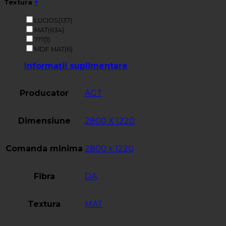
Textura
+
LUCIOS
(137)
MAT
(634)
???
(1)
MDF MAT
(6)
Informații suplimentare
Producator
AGT
Dimensiune
2800 X 1220
Comanda minima
2800 x 1220
Fibra
DA
Textura
MAT