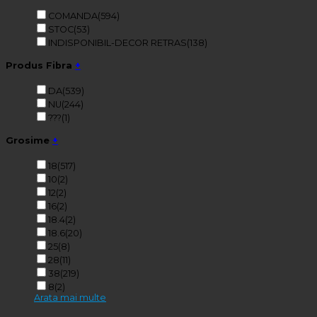
COMANDA
(594)
STOC
(53)
INDISPONIBIL-DECOR RETRAS
(138)
Produs Fibra
+
DA
(539)
NU
(244)
???
(1)
Grosime
+
18
(517)
10
(2)
12
(2)
16
(2)
18.4
(2)
18.6
(20)
25
(8)
28
(11)
38
(219)
8
(2)
Arata mai multe