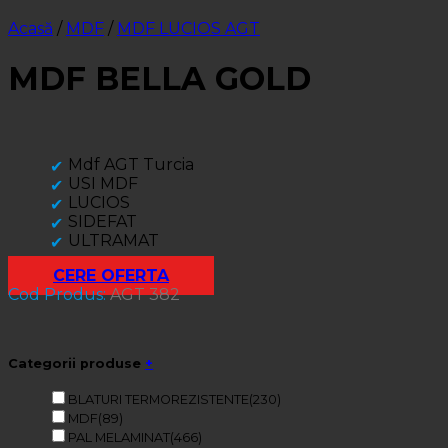
Acasă
/
MDF
/
MDF LUCIOS AGT
MDF BELLA GOLD
Mdf AGT Turcia
USI MDF
LUCIOS
SIDEFAT
ULTRAMAT
CERE OFERTA
Cod Produs:
AGT 382
Categorii produse
+
BLATURI TERMOREZISTENTE
(230)
MDF
(89)
PAL MELAMINAT
(466)