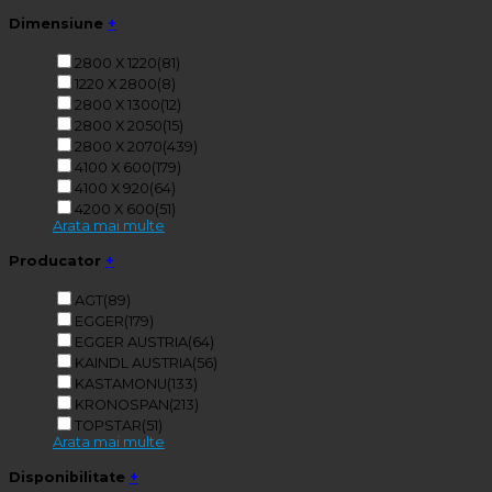
Dimensiune
+
2800 X 1220
(81)
1220 X 2800
(8)
2800 X 1300
(12)
2800 X 2050
(15)
2800 X 2070
(439)
4100 X 600
(179)
4100 X 920
(64)
4200 X 600
(51)
Arata mai multe
Producator
+
AGT
(89)
EGGER
(179)
EGGER AUSTRIA
(64)
KAINDL AUSTRIA
(56)
KASTAMONU
(133)
KRONOSPAN
(213)
TOPSTAR
(51)
Arata mai multe
Disponibilitate
+