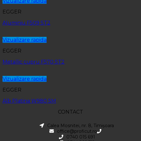
Vizualizare rapida
EGGER
Aluminiu F509 ST2
Vizualizare rapida
EGGER
Metallic cupru F570 ST2
Vizualizare rapida
EGGER
Alb Platina W980 SM
CONTACT
Calea Mosnitei, nr. 8, Timișoara
office@proficut.ro
0740 015 691