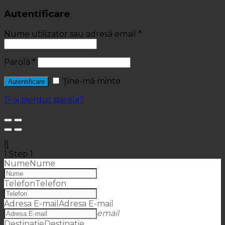
Autentificare
Nume utilizator sau adresă email
*
Parolă
*
Ține-mă minte
Autentificare
Ți-ai pierdut parola?
[]
1
Step 1
Nume
Nume
Telefon
Telefon
Adresa E-mail
Adresa E-mail
email
Destinatie
Destinatie