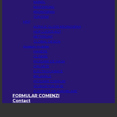
KAINDL
KASTAMONU
KRONOSPAN
TOPSTAR
MDF
ACRYLIC GLOSS KRONOSPAN
MDF LUCIOS AGT
NETTFRONT
GLOBAL DESIGN
Accesorii mobilier
MANERE
GLISIERE
PICIOARE DE MASA
CHIUVETE
ELECTROCASNICE
BALAMALE
PICIOARE CORPURI
SCURGATOR VASE
ELEMENTE DE ASAMBLARE
FORMULAR COMENZI
Contact