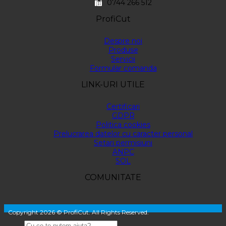
0744 266 512
ProfiCut
Despre noi
Produse
Servicii
Formular comanda
LINK-URI UTILE
Certificari
GDPR
Politica cookies
Prelucrarea datelor cu caracter personal
Setari permisiuni
ANPC
SOL
COMUNITATE
Copyright 2026 © ProfiCut. All Rights Reserved.