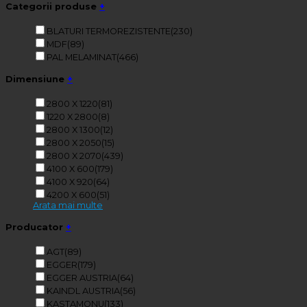
Categorii produse
+
BLATURI TERMOREZISTENTE
(230)
MDF
(89)
PAL MELAMINAT
(466)
Dimensiune
+
2800 X 1220
(81)
1220 X 2800
(8)
2800 X 1300
(12)
2800 X 2050
(15)
2800 X 2070
(439)
4100 X 600
(179)
4100 X 920
(64)
4200 X 600
(51)
Arata mai multe
Producator
+
AGT
(89)
EGGER
(179)
EGGER AUSTRIA
(64)
KAINDL AUSTRIA
(56)
KASTAMONU
(133)