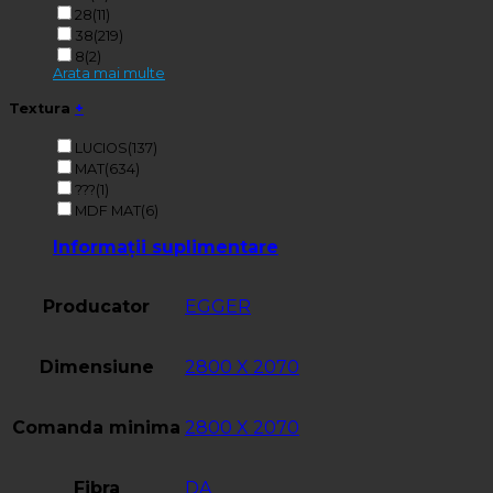
28
(11)
38
(219)
8
(2)
Arata mai multe
Textura
+
LUCIOS
(137)
MAT
(634)
???
(1)
MDF MAT
(6)
Informații suplimentare
Producator
EGGER
Dimensiune
2800 X 2070
Comanda minima
2800 X 2070
Fibra
DA