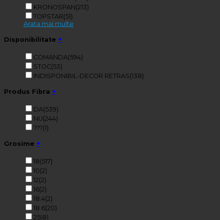
KRONOSPAN
(213)
TOPSTAR
(51)
Arata mai multe
Disponibilitate
+
COMANDA
(594)
STOC
(53)
INDISPONIBIL-DECOR RETRAS
(138)
Produs Fibra
+
DA
(539)
NU
(244)
???
(1)
Grosime
+
18
(517)
10
(2)
12
(2)
16
(2)
18.4
(2)
18.6
(20)
25
(8)