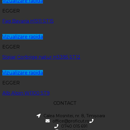
Vizualizare rapida
EGGER
Fag Bavaria H1511 ST15
Vizualizare rapida
EGGER
Stejar Corbrige natur H3395 ST12
Vizualizare rapida
EGGER
Alb Alpin W1100 ST9
CONTACT
Calea Mosnitei, nr. 8, Timișoara
office@proficut.ro
0740 015 691