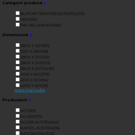
Categorii produse
+
BLATURI TERMOREZISTENTE
(230)
MDF
(89)
PAL MELAMINAT
(466)
Dimensiune
+
2800 X 1220
(81)
1220 X 2800
(8)
2800 X 1300
(12)
2800 X 2050
(15)
2800 X 2070
(439)
4100 X 600
(179)
4100 X 920
(64)
4200 X 600
(51)
Arata mai multe
Producator
+
AGT
(89)
EGGER
(179)
EGGER AUSTRIA
(64)
KAINDL AUSTRIA
(56)
KASTAMONU
(133)