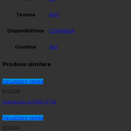
Textura
MAT
Disponibilitate
COMANDA
Grosime
18.6
Produse similare
Vizualizare rapida
EGGER
Claystone gri F651 ST16
Vizualizare rapida
EGGER