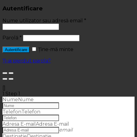
Autentificare
Nume utilizator sau adresă email
*
Parolă
*
Ține-mă minte
Autentificare
Ți-ai pierdut parola?
[]
1
Step 1
Nume
Nume
Telefon
Telefon
Adresa E-mail
Adresa E-mail
email
Destinatie
Destinatie