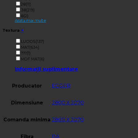
28
(11)
38
(219)
8
(2)
Arata mai multe
Textura
+
LUCIOS
(137)
MAT
(634)
???
(1)
MDF MAT
(6)
Informații suplimentare
Producator
EGGER
Dimensiune
2800 X 2070
Comanda minima
2800 X 2070
Fibra
DA