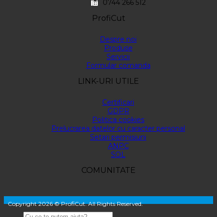
0744 266 512
ProfiCut
Despre noi
Produse
Servicii
Formular comanda
LINK-URI UTILE
Certificari
GDPR
Politica cookies
Prelucrarea datelor cu caracter personal
Setari permisiuni
ANPC
SOL
COMUNITATE
Copyright 2026 © ProfiCut. All Rights Reserved.