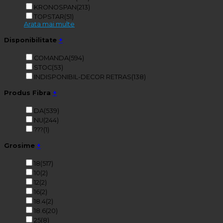
KRONOSPAN
(213)
TOPSTAR
(51)
Arata mai multe
Disponibilitate
+
COMANDA
(594)
STOC
(53)
INDISPONIBIL-DECOR RETRAS
(138)
Produs Fibra
+
DA
(539)
NU
(244)
???
(1)
Grosime
+
18
(517)
10
(2)
12
(2)
16
(2)
18.4
(2)
18.6
(20)
25
(8)