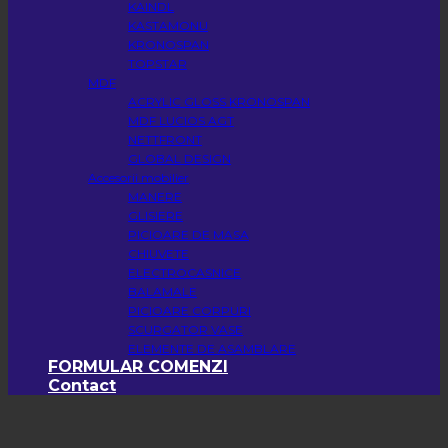
KAINDL
KASTAMONU
KRONOSPAN
TOPSTAR
MDF
ACRYLIC GLOSS KRONOSPAN
MDF LUCIOS AGT
NETTFRONT
GLOBAL DESIGN
Accesorii mobilier
MANERE
GLISIERE
PICIOARE DE MASA
CHIUVETE
ELECTROCASNICE
BALAMALE
PICIOARE CORPURI
SCURGATOR VASE
ELEMENTE DE ASAMBLARE
FORMULAR COMENZI
Contact