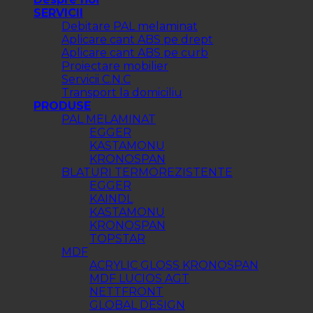
SERVICII
Debitare PAL melaminat
Aplicare cant ABS pe drept
Aplicare cant ABS pe curb
Proiectare mobilier
Servicii C.N.C
Transport la domiciliu
PRODUSE
PAL MELAMINAT
EGGER
KASTAMONU
KRONOSPAN
BLATURI TERMOREZISTENTE
EGGER
KAINDL
KASTAMONU
KRONOSPAN
TOPSTAR
MDF
ACRYLIC GLOSS KRONOSPAN
MDF LUCIOS AGT
NETTFRONT
GLOBAL DESIGN