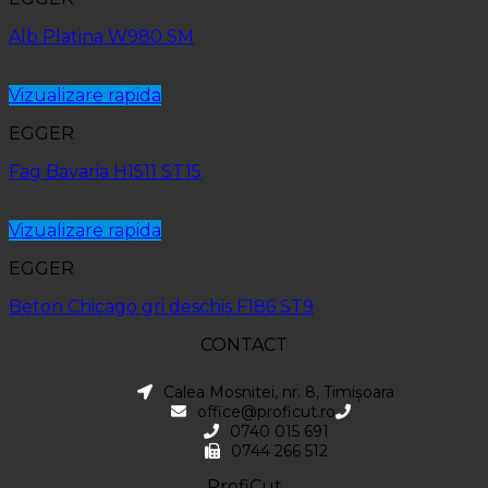
Alb Platina W980 SM
Vizualizare rapida
EGGER
Fag Bavaria H1511 ST15
Vizualizare rapida
EGGER
Beton Chicago gri deschis F186 ST9
CONTACT
Calea Mosnitei, nr. 8, Timișoara
office@proficut.ro
0740 015 691
0744 266 512
ProfiCut