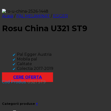
Acasă
/
PAL MELAMINAT
/
EGGER
Rosu China U321 ST9
Pal Egger Austria
Mobila pal
Calitate
Colectia 2017-2019
CERE OFERTA
Cod Produs:
U321 ST9
Categorii produse
+