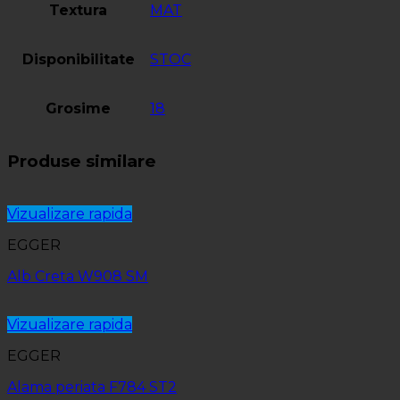
Textura
MAT
Disponibilitate
STOC
Grosime
18
Produse similare
Vizualizare rapida
EGGER
Alb Creta W908 SM
Vizualizare rapida
EGGER
Alama periata F784 ST2