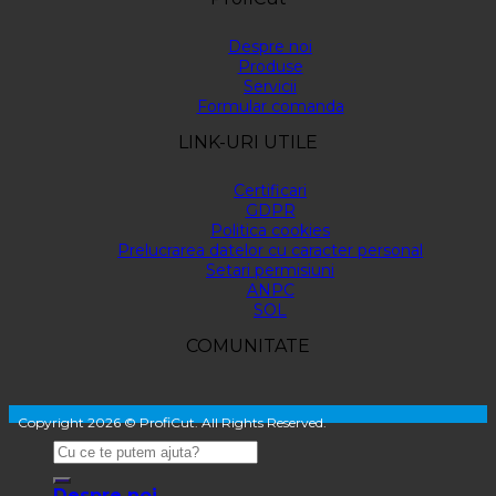
Despre noi
Produse
Servicii
Formular comanda
LINK-URI UTILE
Certificari
GDPR
Politica cookies
Prelucrarea datelor cu caracter personal
Setari permisiuni
ANPC
SOL
COMUNITATE
Copyright 2026 © ProfiCut. All Rights Reserved.
Despre noi