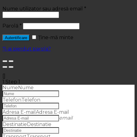
Nume utilizator sau adresă email
*
Parolă
*
Ține-mă minte
Autentificare
Ți-ai pierdut parola?
[]
1
Step 1
Nume
Nume
Telefon
Telefon
Adresa E-mail
Adresa E-mail
email
Destinatie
Destinatie
Transport
Transport