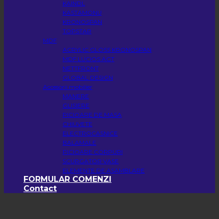
KAINDL
KASTAMONU
KRONOSPAN
TOPSTAR
MDF
ACRYLIC GLOSS KRONOSPAN
MDF LUCIOS AGT
NETTFRONT
GLOBAL DESIGN
Accesorii mobilier
MANERE
GLISIERE
PICIOARE DE MASA
CHIUVETE
ELECTROCASNICE
BALAMALE
PICIOARE CORPURI
SCURGATOR VASE
ELEMENTE DE ASAMBLARE
FORMULAR COMENZI
Contact