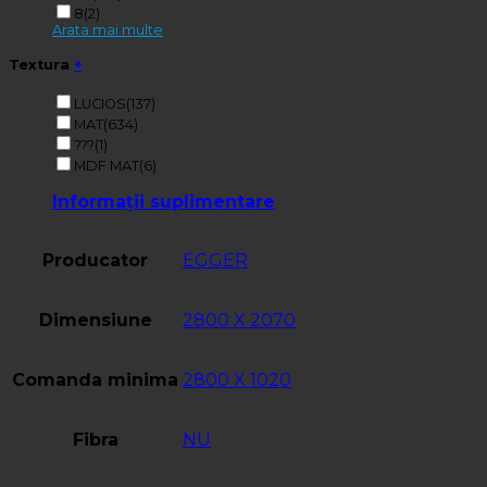
8
(2)
Arata mai multe
Textura
+
LUCIOS
(137)
MAT
(634)
???
(1)
MDF MAT
(6)
Informații suplimentare
Producator
EGGER
Dimensiune
2800 X 2070
Comanda minima
2800 X 1020
Fibra
NU