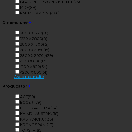
BLATURI TERMOREZISTENTE
(230)
MDF
(89)
PAL MELAMINAT
(466)
Dimensiune
+
2800 X 1220
(81)
1220 X 2800
(8)
2800 X 1300
(12)
2800 X 2050
(15)
2800 X 2070
(439)
4100 X 600
(179)
4100 X 920
(64)
4200 X 600
(51)
Arata mai multe
Producator
+
AGT
(89)
EGGER
(179)
EGGER AUSTRIA
(64)
KAINDL AUSTRIA
(56)
KASTAMONU
(133)
KRONOSPAN
(213)
TOPSTAR
(51)