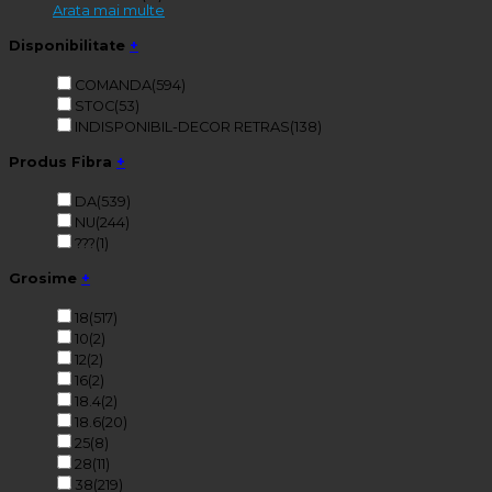
Arata mai multe
Disponibilitate
+
COMANDA
(594)
STOC
(53)
INDISPONIBIL-DECOR RETRAS
(138)
Produs Fibra
+
DA
(539)
NU
(244)
???
(1)
Grosime
+
18
(517)
10
(2)
12
(2)
16
(2)
18.4
(2)
18.6
(20)
25
(8)
28
(11)
38
(219)